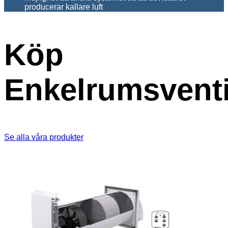
producerar kallare luft
Köp
Enkelrumsventi
Se alla våra produkter