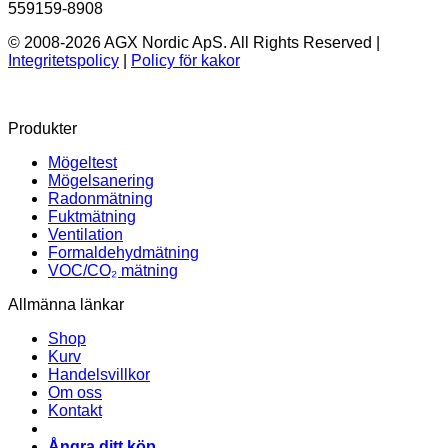
559159-8908
© 2008-2026 AGX Nordic ApS. All Rights Reserved |
Integritetspolicy
|
Policy för kakor
Produkter
Mögeltest
Mögelsanering
Radonmätning
Fuktmätning
Ventilation
Formaldehydmätning
VOC/CO₂ mätning
Allmänna länkar
Shop
Kurv
Handelsvillkor
Om oss
Kontakt
Ångra ditt köp