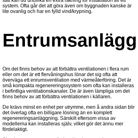
sätt kan du undvika en extra räkning för installation av ett
system. Ofta går det att göra även om byggnaden kanske är
lite ovanlig och har en fylld vind/krypning.
Entrumsanlägg
Om det finns behov av att förbättra ventilationen i flera rum
eller om det är ett flervåningshus lönar det sig ofta att
överväga ett enrumsventilation med värmeåterföring. Det är
små kompakta regenereringssystem som ofta kan installeras
i befintliga ventilationskanaler. De är även lämpliga om det
finns behov av att förbättra ventilationen i källaren.
De krävs minst en enhet per utrymme, men å andra sidan blir
det överlag ofta en billigare lösning än en komplett
regenereringsanläggning. Särskilt eftersom vissa av
modellerna kan installeras själv, vilket gör det ännu mer
fördelaktigt.