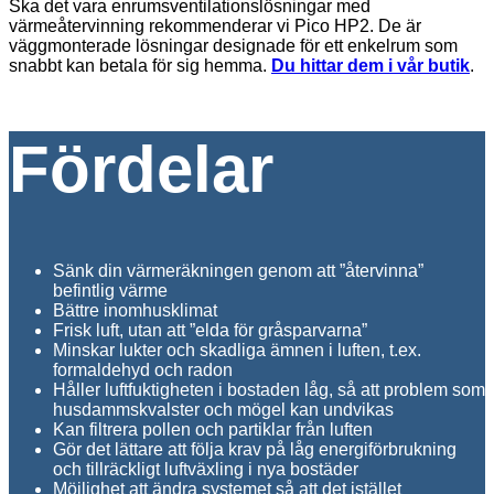
Ska det vara enrumsventilationslösningar med
värmeåtervinning rekommenderar vi Pico HP2. De är
väggmonterade lösningar designade för ett enkelrum som
snabbt kan betala för sig hemma.
Du hittar dem i vår butik
.
Fördelar
Sänk din värmeräkningen genom att ”återvinna”
befintlig värme
Bättre inomhusklimat
Frisk luft, utan att ”elda för gråsparvarna”
Minskar lukter och skadliga ämnen i luften, t.ex.
formaldehyd och radon
Håller luftfuktigheten i bostaden låg, så att problem som
husdammskvalster och mögel kan undvikas
Kan filtrera pollen och partiklar från luften
Gör det lättare att följa krav på låg energiförbrukning
och tillräckligt luftväxling i nya bostäder
Möjlighet att ändra systemet så att det istället