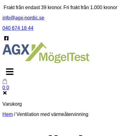
Skip
Frakt från endast 39 kronor. Fri frakt från 1.000 kronor
to
info@agx-nordic.se
content
040 674 18 44
0
0
Varukorg
Hem
/
Ventilation med värmeåtervinning