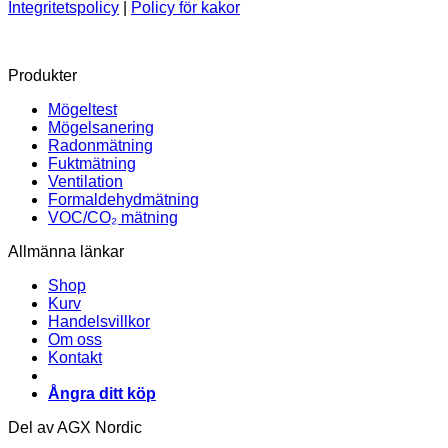
Integritetspolicy
|
Policy för kakor
Produkter
Mögeltest
Mögelsanering
Radonmätning
Fuktmätning
Ventilation
Formaldehydmätning
VOC/CO₂ mätning
Allmänna länkar
Shop
Kurv
Handelsvillkor
Om oss
Kontakt
Ångra ditt köp
Del av AGX Nordic