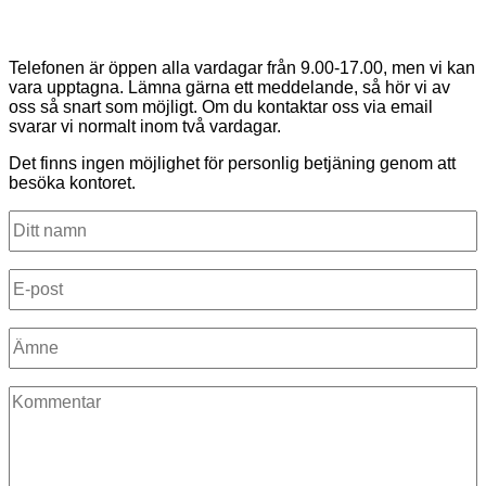
Telefonen är öppen alla vardagar från 9.00-17.00, men vi kan
vara upptagna. Lämna gärna ett meddelande, så hör vi av
oss så snart som möjligt. Om du kontaktar oss via email
svarar vi normalt inom två vardagar.
Det finns ingen möjlighet för personlig betjäning genom att
besöka kontoret.
Ditt
namn
*
E-
post
*
Ämne
*
Kommentar
*