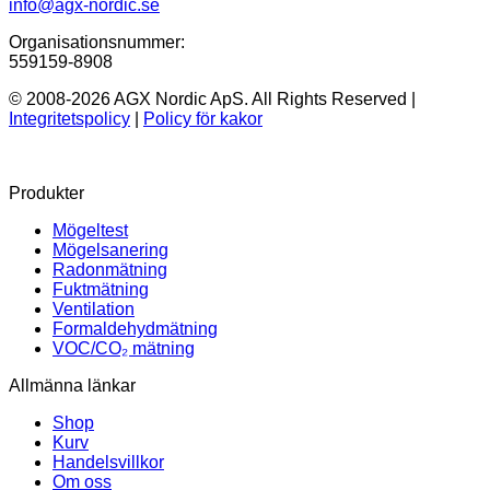
info@agx-nordic.se
Organisationsnummer:
559159-8908
© 2008-2026 AGX Nordic ApS. All Rights Reserved |
Integritetspolicy
|
Policy för kakor
Produkter
Mögeltest
Mögelsanering
Radonmätning
Fuktmätning
Ventilation
Formaldehydmätning
VOC/CO₂ mätning
Allmänna länkar
Shop
Kurv
Handelsvillkor
Om oss