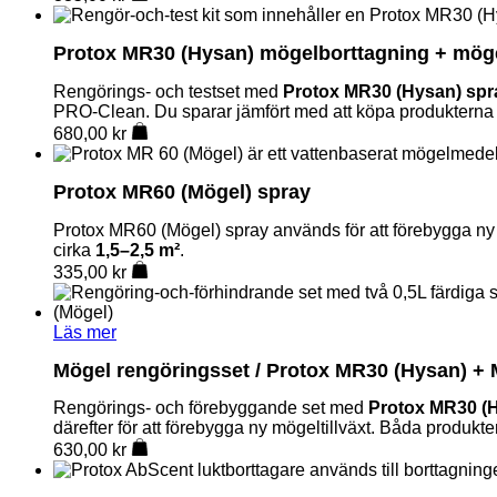
Protox MR30 (Hysan) mögelborttagning + möge
Rengörings- och testset med
Protox MR30 (Hysan) spr
PRO-Clean. Du sparar jämfört med att köpa produkterna 
680,00
kr
Protox MR60 (Mögel) spray
Protox MR60 (Mögel) spray används för att förebygga ny mö
cirka
1,5–2,5 m²
.
335,00
kr
Läs mer
Mögel rengöringsset / Protox MR30 (Hysan) +
Rengörings- och förebyggande set med
Protox MR30 (
därefter för att förebygga ny mögeltillväxt. Båda produkter
630,00
kr