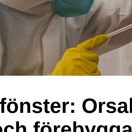
fönster: Orsa
och förebygg