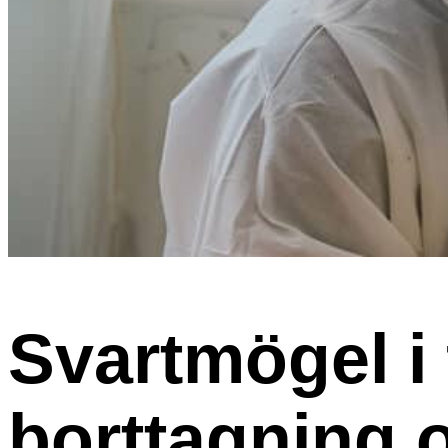
Svartmögel i 
borttagning 