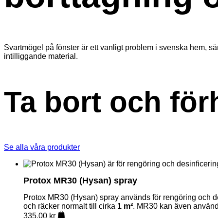
Svartmögel på fönster är ett vanligt problem i svenska hem, sär
intilliggande material.
Ta bort och fö
Se alla våra produkter
Protox MR30 (Hysan) spray
Protox MR30 (Hysan) spray används för rengöring och desi
och räcker normalt till cirka
1 m²
. MR30 kan även användas
335,00
kr