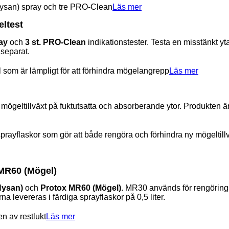
Läs mer
ltest
ay
och
3 st. PRO-Clean
indikationstester. Testa en misstänkt y
separat.
Läs mer
geltillväxt på fuktutsatta och absorberande ytor. Produkten är fä
 MR60 (Mögel)
Hysan)
och
Protox MR60 (Mögel)
. MR30 används för rengöring
na levereras i färdiga sprayflaskor på 0,5 liter.
Läs mer