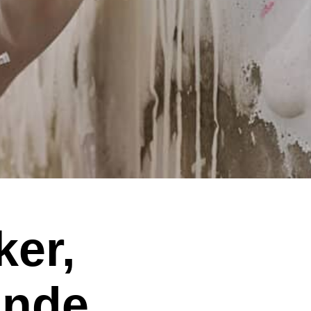
ker,
ande