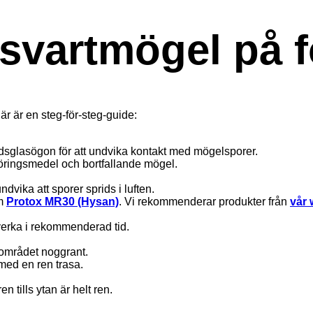
 svartmögel på 
Här är en steg-för-steg-guide:
glasögon för att undvika kontakt med mögelsporer.
göringsmedel och bortfallande mögel.
ndvika att sporer sprids i luften.
om
Protox MR30 (Hysan)
. Vi rekommenderar produkter från
vår
 verka i rekommenderad tid.
 området noggrant.
 med en ren trasa.
 tills ytan är helt ren.