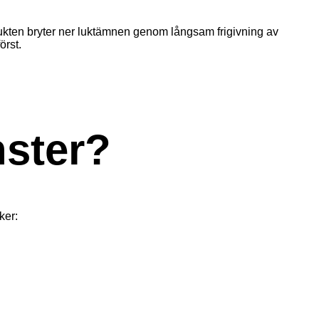
odukten bryter ner luktämnen genom långsam frigivning av
örst.
nster?
ker: