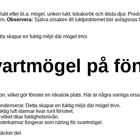
 lukt efter bl.a. mögel, unken lukt, tobaksrök och döda djur. Pr
fym.
Observera:
Själva orsaken till luktproblemet bör avlägsnas f
vartmögel på fö
ion, vilket gör fönster en idealisk plats. Här är några vanliga orsa
kondenserar. Detta skapar en fuktig miljö där mögel trivs.
uktig luft stannar kvar runt fönstret.
vilket ökar fuktighetsnivån.
terkarmar fungerar som näring för svartmögel.